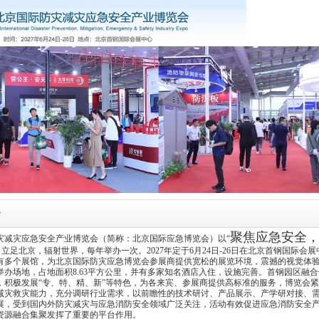
介
聚焦应急安全
防灾减灾应急安全产业博览会（简称：北京国际应急博览会）以“
立足北京，辐射世界，每年举办一次。2027年定于6月24日-26日在北京首钢国际会
有多个展馆，为北京国际防灾应急博览会参展商提供宽松的展览环境，震撼的视觉体
会举办场地，占地面积8.63平方公里，并有多家知名酒店入住，设施完善。首钢园区融
，积极发展“专、特、精、新”等特色，为各来宾、参展商提供高标准的服务，博览会
减灾救灾能力，充分调研行业需求，以前瞻性的技术研讨、产品展示、产学研对接、
展，受到国内外防灾减灾与
应急
消防
安全领域广泛关注，活动有效促进应急
消防
安全
资源融合集聚发挥了重要的平台作用。