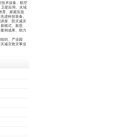
防技术设备、航空
、卫星应用、水域
教育、家庭应急
业先进科技装备。
识讲座、防灾减灾
、新模式、新思
秀案例成果、助力
团组织、产业园
防灾减灾救灾事业