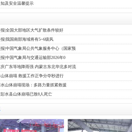
通知及安全温馨提示
闻
报|全国大部地区大气扩散条件较好
报|我国南部海域将有5~6级风
报|中国气象局公共气象服务中心（国家预
报|中国气象局与交通运输部2026年0
庆广东等地降雨强 内蒙古东北华北多对流
山体崩塌 救援工作正争分夺秒进行
彭水山体崩塌现场：多路力量抓紧救援
庆彭水县山体崩塌已致8人死亡
库