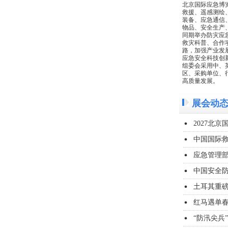
北京国际应急博
救援、遥感测绘
装备、应急通信
物品、安全生产
同期举办防灾应
救灾科普、合作
路，加强产业发
应急安全科技创
组委会采用中、
区、采购单位、
高质量发展。
展会动
2027北
中国国际
应急管理部
中国安全
土耳其重磅
红马遇单
“防汛尖兵