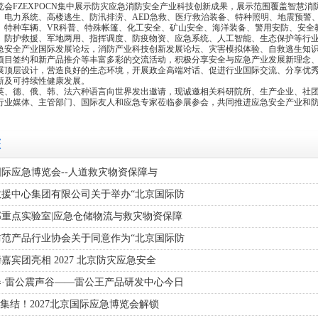
览会FZEXPOCN集中展示防灾应急消防安全产业科技创新成果，展示范围覆盖智慧消
、电力系统、高楼逃生、防汛排涝、AED急救、医疗救治装备、特种照明、地震预警
、特种车辆、VR科普、特殊帐篷、化工安全、矿山安全、海洋装备、警用安防、安全
、防护救援、军地两用、指挥调度、防疫物资、应急系统、人工智能、生态保护等行
急安全产业国际发展论坛，消防产业科技创新发展论坛、灾害模拟体验、自救逃生知
项目签约和新产品推介等丰富多彩的交流活动，积极分享安全与应急产业发展新理念
展顶层设计，营造良好的生态环境，开展政企高端对话、促进行业国际交流、分享优
新及可持续性健康发展。
英、德、俄、韩、法六种语言向世界发出邀请，现诚邀相关科研院所、生产企业、社
行业媒体、主管部门、国际友人和应急专家莅临参展参会，共同推进应急安全产业和
态
京国际应急博览会--人道救灾物资保障与
救援中心集团有限公司关于举办“北京国际防
重点实验室|应急仓储物流与救灾物资保障
防范产品行业协会关于同意作为“北京国际防
嘉宾团亮相 2027 北京防灾应急安全
春·雷公震声谷——雷公王产品研发中心今日
”集结！2027北京国际应急博览会解锁