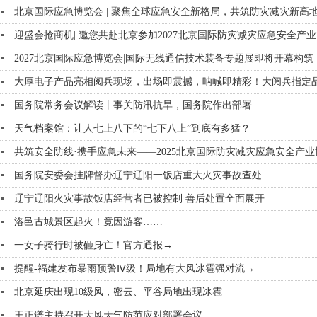
北京国际应急博览会 | 聚焦全球应急安全新格局，共筑防灾减灾新高
迎盛会抢商机| 邀您共赴北京参加2027北京国际防灾减灾应急安全产
2027北京国际应急博览会|国际无线通信技术装备专题展即将开幕构筑
大厚电子产品亮相阅兵现场，出场即震撼，呐喊即精彩！大阅兵指定
国务院常务会议解读丨事关防汛抗旱，国务院作出部署
天气档案馆：让人七上八下的“七下八上”到底有多猛？
共筑安全防线·携手应急未来——2025北京国际防灾减灾应急安全产
国务院安委会挂牌督办辽宁辽阳一饭店重大火灾事故查处
辽宁辽阳火灾事故饭店经营者已被控制 善后处置全面展开
洛邑古城景区起火！竟因游客……
一女子骑行时被砸身亡！官方通报→
提醒-福建发布暴雨预警Ⅳ级！局地有大风冰雹强对流→
北京延庆出现10级风，密云、平谷局地出现冰雹
王正谱主持召开大风天气防范应对部署会议