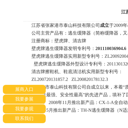
江
江苏省张家港市泰山科技有限公司
成立
于
2009
年
公司主营产品有：逃生缓降器（简称缓降器，又
注册商标：壁虎牌、清吉牌
壁虎牌逃生缓降器发明专利号：
201110036904.6
壁虎牌逃生缓降器实用新型专利号：
ZL20092004
壁虎牌逃生缓降器外型设计专利号：
201130132
清吉牌擦鞋机、鞋底清洁机实用新型专利号：
ZL200720131857.2 ZL200820178132.3
张家港市泰山科技有限公司自成立以来，本着
“
展商入口
单、适用性最强、安全性最高
”
的先进产品，填补了
我要参展
公司业绩：
2008
年
11
月推出新产品：
CX-1-A
全自动
我要参观
2010
年
5
月推出新产品：
TH-N
逃生缓降器（
N
适
联系我们