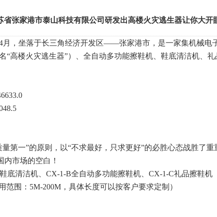
苏省张家港市泰山科技有限公司研发出高楼火灾逃生器让你大开
4
月，坐落于长三角经济开发区
——
张家港市，是一家集机械电
名
“
高楼火灾逃生器
”
）、全自动多功能擦鞋机、鞋底清洁机、礼
6633.0
048.5
质量第一
”
的原则，以
“
不求最好，只求更好
”
的必胜心态战胜了重
国内市场的空白！
鞋底清洁机、
CX-1-B
全自动多功能擦鞋机、
CX-1-C
礼品擦鞋机
用范围：
5M-200M
，具体长度可以按客户要求定制）