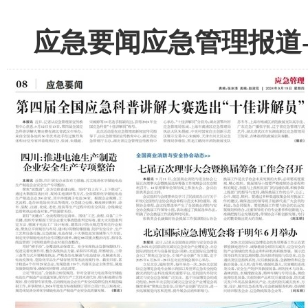
应急要闻应急管理报道-2