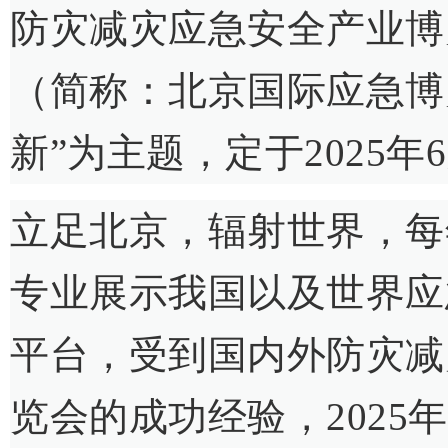
防灾减灾应急安全产业博
（简称：北京国际应急博
新”为主题，定于2025年
立足北京，辐射世界，每
专业展示我国以及世界应
平台，受到国内外防灾减
览会的成功经验，202