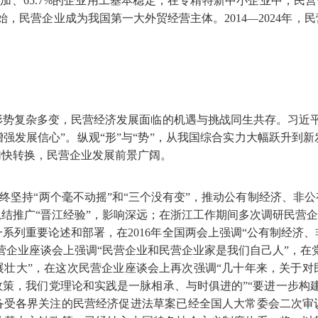
增加、65.7%的企业用工基本稳定；在专精特新中小企业中，民营
9年开始，民营企业成为我国第一大外贸经营主体。2014—2024
形势复杂多变，民营经济发展面临的机遇与挑战同生共存。习近平
强发展信心”。纵观“形”与“势”，从我国综合实力大幅跃升到
加快转换，民营企业发展前景广阔。
始终坚持“两个毫不动摇”和“三个没有变”，推动公有制经济、
结推广“晋江经验”，影响深远；在浙江工作期间多次调研民营企
系列重要论述和部署，在2016年全国两会上强调“公有制经济
民营企业座谈会上强调“民营企业和民营企业家是我们自己人”，
展壮大”，在这次民营企业座谈会上再次强调“几十年来，关于对
策，我们党理论和实践是一脉相承、与时俱进的”“要进一步构
备受各界关注的民营经济促进法草案已经全国人大常委会二次审