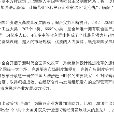
的基本方针政策，已经纳入中国特色社会主义制度体系，将一以
加强法治保障，让民营企业和民营企业家吃下“定心丸”，确保
济进入高质量发展阶段，综合实力不断提升。2012—2024年，
个工业大类、207个中类、666个小类，是全球唯一拥有联合国
；14亿多人口、4亿多中等收入群体构成了全球最具潜力的超
的基础设施、超大的市场规模、优质的人力资源，既是我国发展
中全会开启了新时代全面深化改革、系统整体设计推进改革的进
建全国统一大市场、完善要素市场制度和规则、完善产权制度等
好改革开放这一当代中国大踏步赶上时代的重要法宝，针对民营
力度，取得积极成效。在经济合作与发展组织发布的全球营商环
步激发民营企业发展动力活力。
出政策“组合拳”，为民营企业发展加油助力。比如，2019年
年出台《中共中央国务院关于促进民营经济发展壮大的意见》，以更