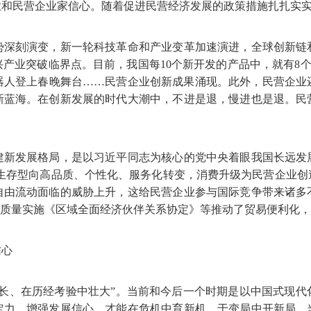
业和民营企业家信心。随着促进民营经济发展的政策措施扎扎实
势深刻演变，新一轮科技革命和产业变革加速演进，全球创新链
业突破临界点。目前，我国每10个新开发的产品中，就有8个来自民
器人登上春晚舞台……民营企业创新成果涌现。此外，民营企业
新蓝海。在创新发展的时代大潮中，不进是退，慢进也是退。民
建新发展格局，是以习近平同志为核心的党中央着眼我国长远发
正从生存型向高品质、个性化、服务化转变，消费升级为民营企业
自由流动面临的威胁上升，这给民营企业参与国际竞争带来诸多
高质量实施《区域全面经济伙伴关系协定》等推动了贸易便利化
信心
成长、在历经考验中壮大”。当前和今后一个时期是以中国式现代
定力，增强发展信心，才能在危机中育新机、于变局中开新局。