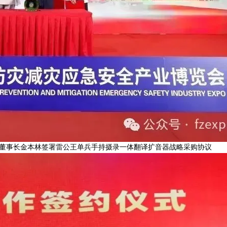
公司董事长金本林签署雷公王单兵手持摄录一体翻译扩音器战略采购协议