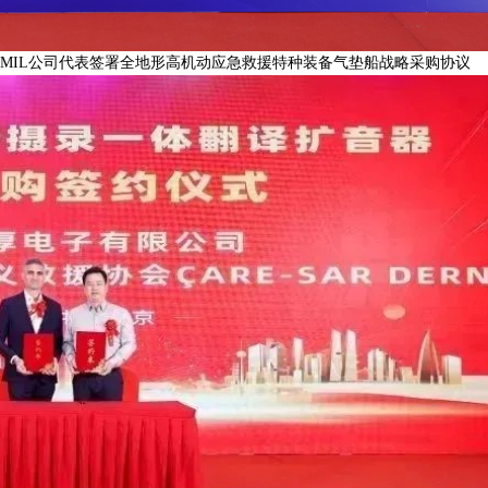
USMIL公司代表签署全地形高机动应急救援特种装备气垫船战略采购协议