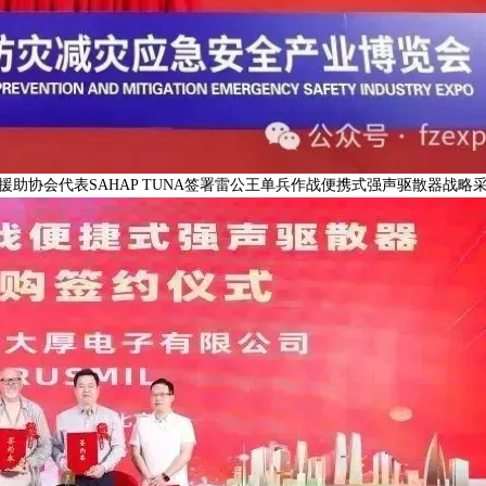
助协会代表SAHAP TUNA签署雷公王单兵作战便携式强声驱散器战略