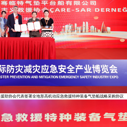
义援助协会代表签署全地形高机动应急救援特种装备气垫船战略采购协议