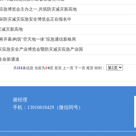
应急博览会主办之一,共筑防灾减灾新高地
国际防灾减灾应急安全博览会正在报名中
灾减灾新高地
将开幕|构筑"空天地一体"应急通信新格局
灾减灾应急安全产业博览会暨防灾减灾应急产业国
生命新通道
共
111
条信息 当前为
1
/
6
页
首页
上一页
下一页
尾页
转到：
谢经理
手机：13910818429（微信同号）